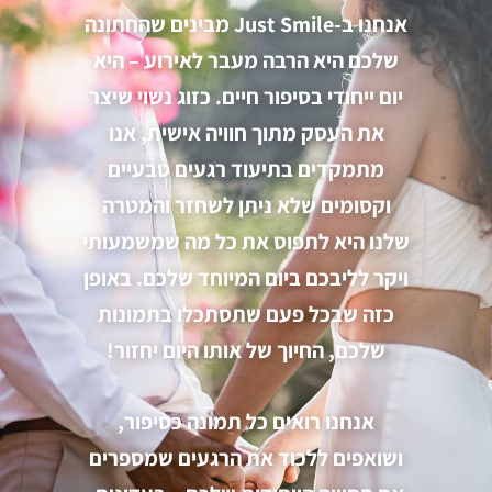
אנחנו ב-Just Smile מבינים שהחתונה
שלכם היא הרבה מעבר לאירוע – היא
יום ייחודי בסיפור חיים. כזוג נשוי שיצר
את העסק מתוך חוויה אישית, אנו
מתמקדים בתיעוד רגעים טבעיים
וקסומים שלא ניתן לשחזר והמטרה
שלנו היא לתפוס את כל מה שמשמעותי
ויקר לליבכם ביום המיוחד שלכם. באופן
כזה שבכל פעם שתסתכלו בתמונות
שלכם, החיוך של אותו היום יחזור!
אנחנו רואים כל תמונה כסיפור,
ושואפים ללכוד את הרגעים שמספרים